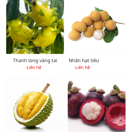
Thanh long vàng tai
Nhãn hạt tiêu
xanh
Liên hệ
Liên hệ