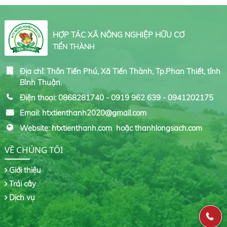
HỢP TÁC XÃ NÔNG NGHIỆP HỮU CƠ
TIẾN THÀNH
Địa chỉ: Thôn Tiến Phú, Xã Tiến Thành, Tp.Phan Thiết, tỉnh
Bình Thuận.
Điện thoại: 0868281740 - 0919 962 639 - 0941202175
Email: htxtienthanh2020@gmail.com
Website: htxtienthanh.com hoặc thanhlongsach.com
VỀ CHÚNG TÔI
Giới thiệu
Trái cây
Dịch vụ