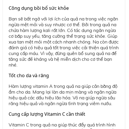
Công dụng bồi bổ sức khỏe
Bạn sẽ bất ngờ với lợi ích của quả na trong việc ngăn
ngừa mệt mỏi và suy nhược cơ thể. Bởi trong quả na
chứa hàm lượng kali rất lớn. Có tác dụng ngăn ngừa
cơ bắp suy yếu, tăng cường thể trạng sức khỏe. Giúp
xua tan mệt mỏi một cách nhanh chóng. Na còn được
đánh giá có hiệu quả tốt trong việc cải thiện quá trình
cung cấp máu. Vì vậy, đừng quên bổ sung quả na để
tăng sức đề kháng và hệ miễn dịch cho cơ thể bạn
nhé.
Tốt cho da và răng
Hàm lượng vitamin A trong quả na giúp cân bằng độ
ẩm cho da. Mang lại làn da mịn màng và ngăn ngừa
hiệu quả các dấu hiệu lão hóa. Vỏ na giúp ngừa sâu
răng hiệu quả và ngăn ngừa tình trạng viêm nướu.
Cung cấp lượng Vitamin C cần thiết
Vitamin C trong quả na giúp thúc đẩy quá trình hình