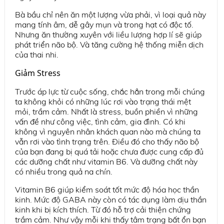
Bà bầu chỉ nên ăn một lượng vừa phải, vì loại quả này
mang tính âm, dễ gây mụn và trong hạt có độc tố.
Nhưng ăn thường xuyên với liều lượng hợp lí sẽ giúp
phát triển não bộ. Và tăng cường hệ thống miễn dịch
của thai nhi.
Giảm Stress
Trước áp lực từ cuộc sống, chắc hẳn trong mỗi chúng
ta không khỏi có những lúc rơi vào trạng thái mệt
mỏi, trầm cảm. Nhất là stress, buồn phiền vì những
vấn đề như công việc, tình cảm, gia đình. Có khi
không vì nguyên nhân khách quan nào mà chúng ta
vẫn rơi vào tình trạng trên. Điều đó cho thấy não bộ
của bạn đang bị quá tải hoặc chưa được cung cấp đủ
các dưỡng chất như vitamin B6. Và dưỡng chất này
có nhiều trong quả na chín.
Vitamin B6 giúp kiểm soát tốt mức độ hóa học thần
kinh. Mức độ GABA này còn có tác dụng làm dịu thần
kinh khi bị kích thích. Từ đó hỗ trợ cải thiện chứng
trầm cảm. Như vậy mỗi khi thấy tâm trạng bất ổn bạn