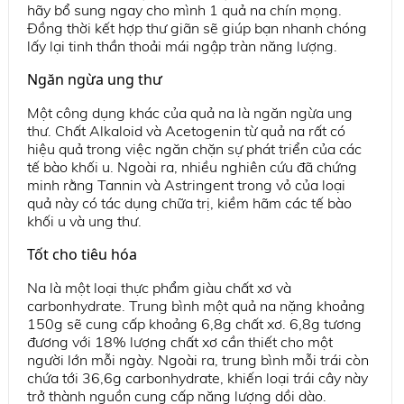
hãy bổ sung ngay cho mình 1 quả na chín mọng.
Đồng thời kết hợp thư giãn sẽ giúp bạn nhanh chóng
lấy lại tinh thần thoải mái ngập tràn năng lượng.
Ngăn ngừa ung thư
Một công dụng khác của quả na là ngăn ngừa ung
thư. Chất Alkaloid và Acetogenin từ quả na rất có
hiệu quả trong việc ngăn chặn sự phát triển của các
tế bào khối u. Ngoài ra, nhiều nghiên cứu đã chứng
minh rằng Tannin và Astringent trong vỏ của loại
quả này có tác dụng chữa trị, kiềm hãm các tế bào
khối u và ung thư.
Tốt cho tiêu hóa
Na là một loại thực phẩm giàu chất xơ và
carbonhydrate. Trung bình một quả na nặng khoảng
150g sẽ cung cấp khoảng 6,8g chất xơ. 6,8g tương
đương với 18% lượng chất xơ cần thiết cho một
người lớn mỗi ngày. Ngoài ra, trung bình mỗi trái còn
chứa tới 36,6g carbonhydrate, khiến loại trái cây này
trở thành nguồn cung cấp năng lượng dồi dào.