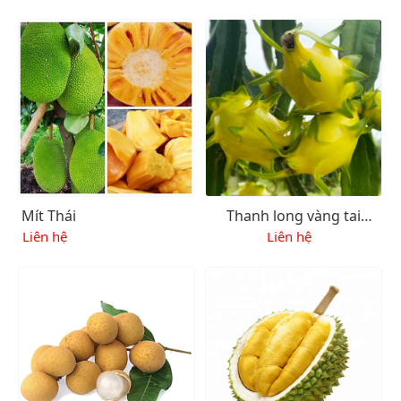
Mít Thái
Thanh long vàng tai
xanh
Liên hệ
Liên hệ